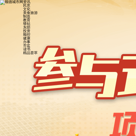
资讯
民意
文化
美食旅游
制造
教育
驿站
东部
投资
顺控
健康
办事
市监
读书
精品荟萃