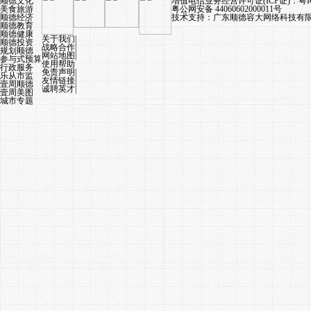
顺德文化
增值电信业务经营许可证(ICP证)：
粤I
美食旅游
粤公网安备 44060602000011号
顺德经济
技术支持：广东顺德容大网络科技有限公
顺德教育
顺德健康
关于我们
|
顺德投资
战略合作
|
规划顺德
网站地图
|
参与式预算
使用帮助
行政服务
免责声明
|
乐从市监
友情链接
|
壹周顺德
诚聘英才
|
壹周美图
城市专题